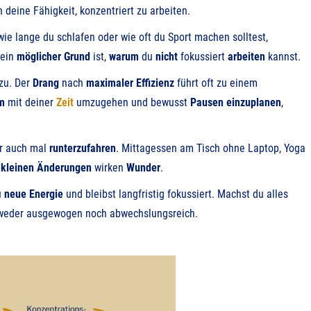
 deine Fähigkeit, konzentriert zu arbeiten.
 wie lange du schlafen oder wie oft du Sport machen solltest,
 ein
möglicher Grund
ist,
warum
du
nicht
fokussiert
arbeiten
kannst.
zu. Der
Drang
nach
maximaler Effizienz
führt oft zu einem
m
mit deiner
Zeit
umzugehen und bewusst
Pausen einzuplanen
,
er auch mal
runterzufahren
. Mittagessen am Tisch ohne Laptop, Yoga
e
kleinen
Änderungen
wirken
Wunder
.
u
neue Energie
und bleibst langfristig fokussiert. Machst du alles
s weder ausgewogen noch abwechslungsreich.