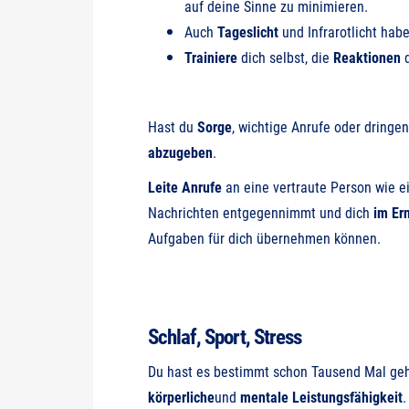
auf deine Sinne zu minimieren.
Auch
Tageslicht
und Infrarotlicht hab
Trainiere
dich selbst, die
Reaktionen
d
Hast du
Sorge
, wichtige Anrufe oder dring
abzugeben
.
Leite Anrufe
an eine vertraute Person wie e
Nachrichten entgegennimmt und dich
im Ern
Aufgaben für dich übernehmen können.
Schlaf, Sport, Stress
Du hast es bestimmt schon Tausend Mal geh
körperliche
und
mentale
Leistungsfähigkeit