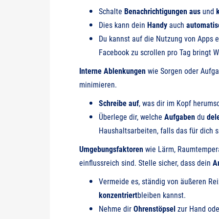
Schalte
Benachrichtigungen aus
und
Dies kann dein
Handy
auch
automatis
Du kannst auf die Nutzung von Apps 
Facebook zu scrollen pro Tag bringt 
Interne Ablenkungen
wie Sorgen oder Aufgab
minimieren.
Schreibe auf
, was dir im Kopf herums
Überlege dir, welche
Aufgaben
du
del
Haushaltsarbeiten, falls das für dich si
Umgebungsfaktoren
wie Lärm, Raumtemperat
einflussreich sind. Stelle sicher, dass dein
A
Vermeide es, ständig von äußeren Re
konzentriert
bleiben kannst.
Nehme dir
Ohrenstöpsel
zur Hand ode