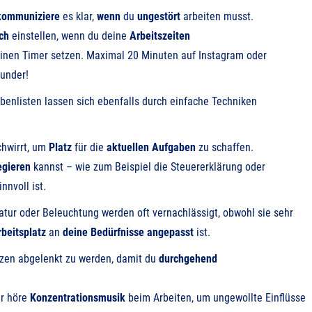
kommuniziere
es klar,
wenn
du
ungestört
arbeiten musst.
ch
einstellen, wenn du deine
Arbeitszeiten
einen Timer setzen. Maximal 20 Minuten auf Instagram oder
Wunder!
enlisten lassen sich ebenfalls durch einfache Techniken
chwirrt, um
Platz
für die
aktuellen Aufgaben
zu schaffen.
egieren
kannst – wie zum Beispiel die Steuererklärung oder
nnvoll ist.
ur oder Beleuchtung werden oft vernachlässigt, obwohl sie sehr
rbeitsplatz
an
deine Bedürfnisse angepasst
ist.
izen abgelenkt zu werden, damit du
durchgehend
r höre
Konzentrationsmusik
beim Arbeiten, um ungewollte Einflüsse