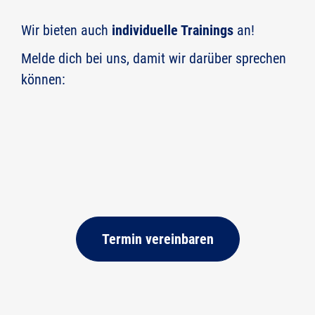
Fachrichtungen:
Wir bieten auch
individuelle Trainings
an!
Datum in Planung
| 13:00 - 16:30 Uhr |
Online
Melde dich bei uns, damit wir darüber sprechen
Anerkannte Stunden:
können:
Themenbereich:
Termine / Seminartage:
Veranstaltungsart:
Teilnahmegebühr:
Fachrichtungen:
Termin vereinbaren
Veranstaltungsort:
Anerkannte Stunden: