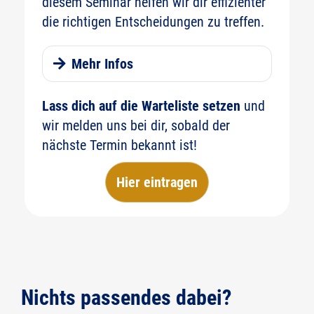
diesem Seminar helfen wir dir effizienter
die richtigen Entscheidungen zu treffen.
Mehr Infos
Intuition als kreatives Werkzeug für
Lass dich auf die Warteliste setzen
und
Architekten
wir melden uns bei dir, sobald der
nächste Termin bekannt ist!
Datum in Planung
| 13:00 - 16:30 Uhr |
Online
Hier eintragen
Themenbereich:
Veranstaltungsart:
Nichts passendes dabei?