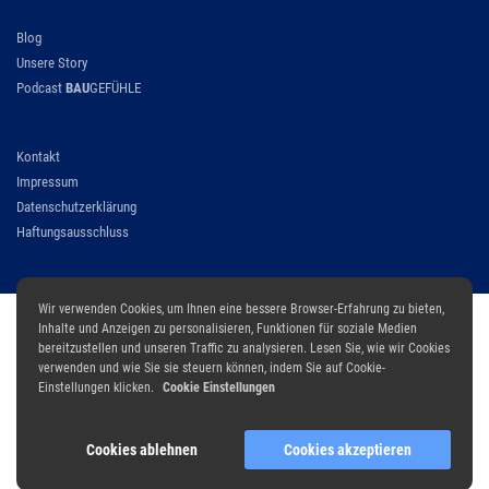
Blog
Unsere Story
Podcast
BAU
GEFÜHLE
Modul 1 – Architektenleistungen
Kontakt
Impressum
Datenschutzerklärung
Haftungsausschluss
Wir verwenden Cookies, um Ihnen eine bessere Browser-Erfahrung zu bieten,
Modul 2 – Wahrnehmung und Analytik
Inhalte und Anzeigen zu personalisieren, Funktionen für soziale Medien
bereitzustellen und unseren Traffic zu analysieren. Lesen Sie, wie wir Cookies
verwenden und wie Sie sie steuern können, indem Sie auf Cookie-
Einstellungen klicken.
Cookie Einstellungen
Cookies ablehnen
Cookies akzeptieren